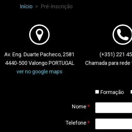
Início
Pré-Inscrição
You
are
here:
Av. Eng. Duarte Pacheco, 2581
(+351) 221 4
4440-500 Valongo PORTUGAL
Chamada para rede f
ver no google maps
Tipo de Contacto
*
Formação
Nome
*
Telefone
*