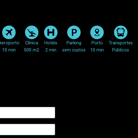
Aeroporto
Clínica
Hotéis
Parking
Porto
Transportes
10 min
500 m2
2 min
sem custos
10 min
Públicos