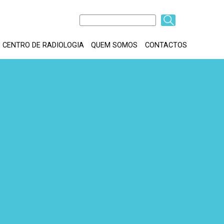
Pesquisar
Block
Formulário
CENTRO DE RADIOLOGIA
QUEM SOMOS
CONTACTOS
title
de
pesquisa