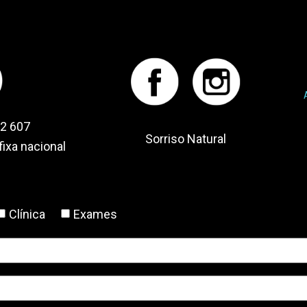
Facebook
instagram
52 607
Sorriso Natural
ixa nacional
Clínica
Exames