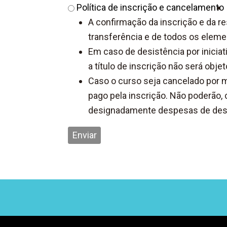
Política
Política de inscrição e cancelamento
de
A confirmação da inscrição e da r
inscrição
transferência e de todos os eleme
e
⁠Em caso de desistência por inicia
cancelamento
a título de inscrição não será obj
*
⁠Caso o curso seja cancelado por 
pago pela inscrição. Não poderão,
designadamente despesas de deslo