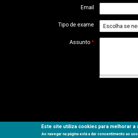
Email
Tipo de exame
Assunto
*
Este site utiliza cookies para melhorar a
Ao navegar na página está a dar concentimento ao us
©2017 Copyright SORRISO NATURAL. Powered by
Sentido Comum®
|
Livro de recl