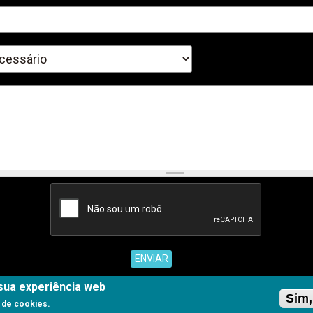
 sua experiência web
Onde?
Sim,
o de cookies.
amações