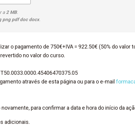
r a
2 MB
.
eg png pdf doc docx
.
alizar o pagamento de 750€+IVA = 922.50€ (50% do valor to
revertido no valor do curso.
 PT50.0033.0000.45406470375.05
agamento através de esta página ou para o e-mail
formac
 novamente, para confirmar a data e hora do início da açã
s adicionais.