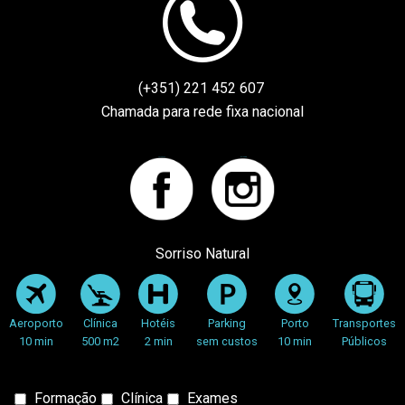
(+351) 221 452 607
Chamada para rede fixa nacional
Facebook
instagram
Sorriso Natural
Aeroporto
Clínica
Hotéis
Parking
Porto
Transportes
10 min
500 m2
2 min
sem custos
10 min
Públicos
Tipo
Formação
Clínica
Exames