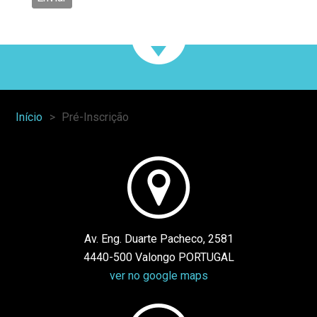
Início
Pré-Inscrição
You
are
here:
Av. Eng. Duarte Pacheco, 2581
4440-500 Valongo PORTUGAL
ver no google maps