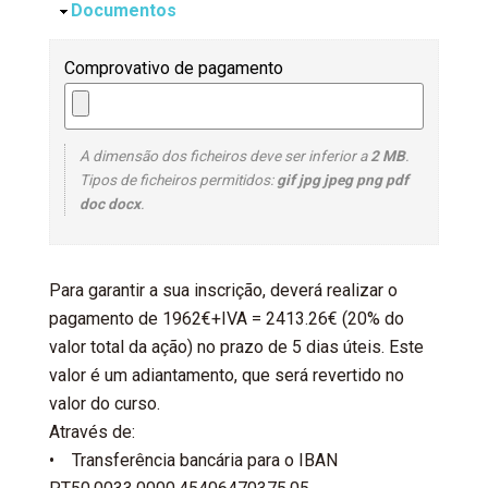
Esconder
Documentos
Comprovativo de pagamento
A dimensão dos ficheiros deve ser inferior a
2 MB
.
Tipos de ficheiros permitidos:
gif jpg jpeg png pdf
doc docx
.
Para garantir a sua inscrição, deverá realizar o
pagamento de 1962€+IVA = 2413.26€ (20% do
valor total da ação) no prazo de 5 dias úteis. Este
valor é um adiantamento, que será revertido no
valor do curso.
Através de:
• Transferência bancária para o IBAN