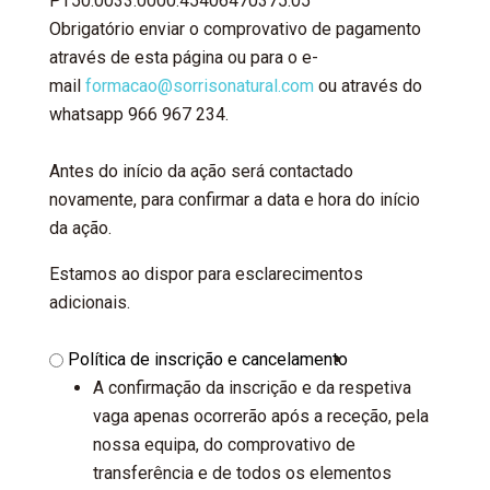
PT50.0033.0000.45406470375.05
Obrigatório enviar o comprovativo de pagamento
através de esta página ou para o e-
mail
formacao@sorrisonatural.com
ou através do
whatsapp 966 967 234.
Antes do início da ação será contactado
novamente, para confirmar a data e hora do início
da ação.
Estamos ao dispor para esclarecimentos
adicionais.
Política
Política de inscrição e cancelamento
de
A confirmação da inscrição e da respetiva
inscrição
vaga apenas ocorrerão após a receção, pela
e
nossa equipa, do comprovativo de
cancelamento
transferência e de todos os elementos