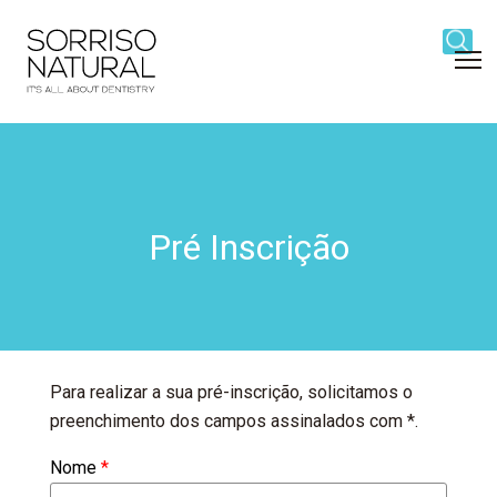
Navigation
Content
Footer
Block
title
Block
title
Pré-
Pré Inscrição
Inscrição
Para realizar a sua pré-inscrição, solicitamos o
preenchimento dos campos assinalados com *.
Nome
*