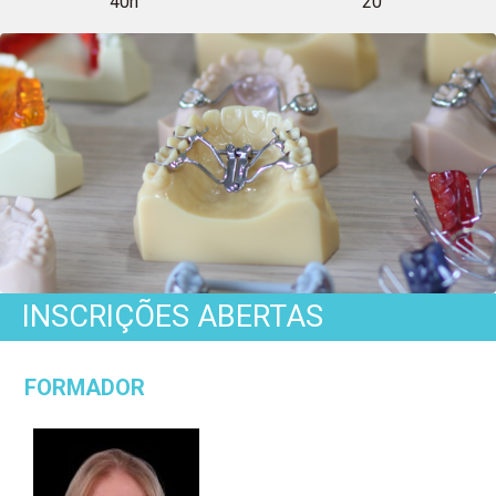
40h
20
Ortodontia
Infantil
INSCRIÇÕES ABERTAS
sem
FORMADOR
Segredos