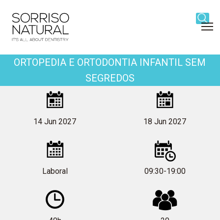
Navigation
Content
Footer
Block
title
ORTOPEDIA E ORTODONTIA INFANTIL SEM
SEGREDOS
Block
title
Ortopedia
14 Jun 2027
18 Jun 2027
e
Laboral
09:30-19:00