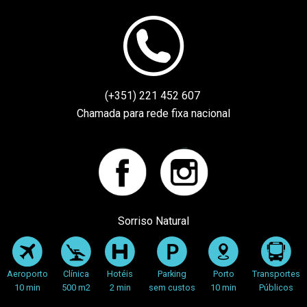
(+351) 221 452 607
Chamada para rede fixa nacional
Facebook
instagram
Sorriso Natural
Aeroporto
Clínica
Hotéis
Parking
Porto
Transportes
10 min
500 m2
2 min
sem custos
10 min
Públicos