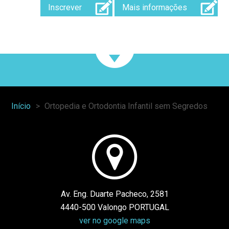
Inscrever
Mais informações
Início
Ortopedia e Ortodontia Infantil sem Segredos
You
are
here:
Av. Eng. Duarte Pacheco, 2581
4440-500 Valongo PORTUGAL
ver no google maps