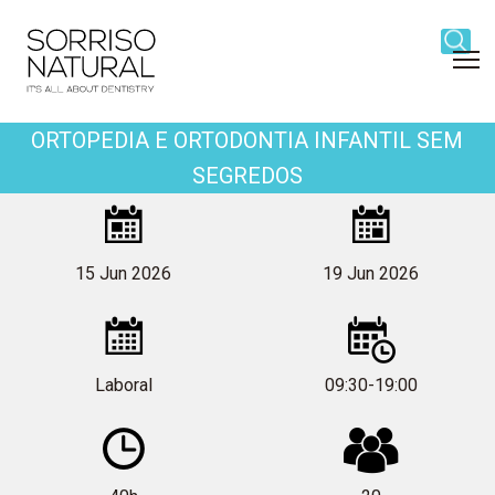
Navigation
Content
Footer
Block
title
ORTOPEDIA E ORTODONTIA INFANTIL SEM
SEGREDOS
Block
title
Ortopedia
15 Jun 2026
19 Jun 2026
e
Laboral
09:30-19:00