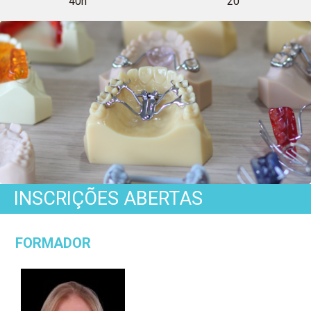
40h
20
Ortodontia
Infantil
INSCRIÇÕES ABERTAS
sem
FORMADOR
Segredos