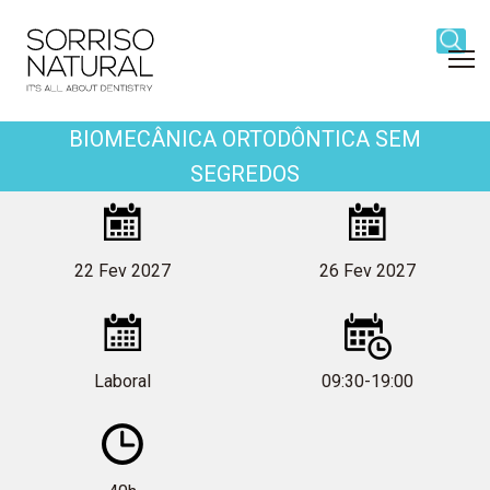
Navigation
Content
Footer
Block
title
BIOMECÂNICA ORTODÔNTICA SEM
SEGREDOS
Block
title
Biomecânica
22 Fev 2027
26 Fev 2027
Ortodôntica
Laboral
09:30-19:00