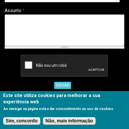
Assunto
*
Este site utiliza cookies para melhorar a sua
©2017 Copyright SORRISO NATURAL. Powered by
Sentido Comum®
|
Livro de reclamações
experiência web
Ao navegar na página está a dar concentimento ao uso de cookies.
Block
Onde?
Block
Sim, concordo
Não, mais informação
title