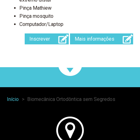
Pinça Mathiew
Pinça mosquito
Computador/Laptop
Inscrever
Mais informações
Início
Biomecânica Ortodôntica sem Segredos
You
are
here: