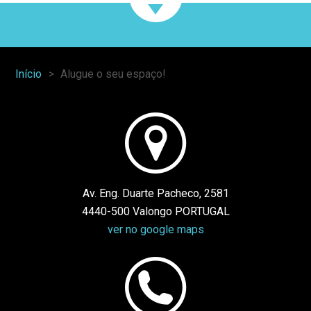
Início
Alugue o seu espaço!
You
are
here:
Av. Eng. Duarte Pacheco, 2581
4440-500 Valongo PORTUGAL
ver no google maps