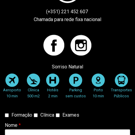
(+351) 221 452 607
Chamada para rede fixa nacional
Facebook
instagram
Sorriso Natural
Aeroporto
Clínica
Hotéis
Parking
Porto
Transportes
10 min
500 m2
2 min
sem custos
10 min
Públicos
Tipo
Formação
Clínica
Exames
de
Nome
*
Contacto